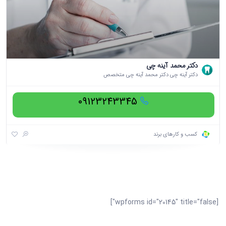
دکتر محمد آینه چی
دکتر آینه چی دکتر محمد آینه چی متخصص
09123243345
کسب و کارهای برند
[wpforms id="20145" title="false"]