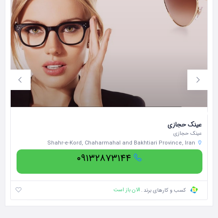
عینک حجازی
خو
عینک حجازی
خو
Shahr-e-Kord, Chaharmahal and Bakhtiari Province, Iran
۰۹۱۳۲۸۷۳۱۴۴
الان باز است
کسب و کارهای برند