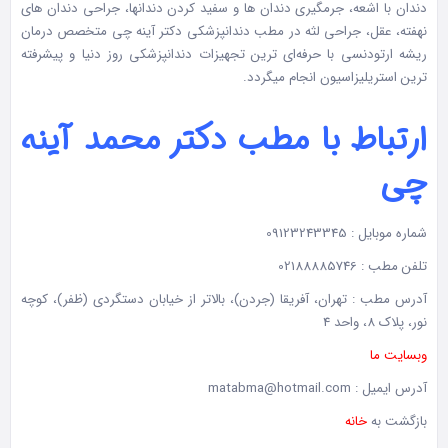
دندان با اشعه، جرمگیری دندان ها و سفید کردن دندانها، جراحی دندان های
نهفته، عقل، جراحی لثه در مطب دندانپزشکی دکتر آینه چی متخصص درمان
ریشه ارتودنسی با حرفه‌ای ترین تجهیزات دندانپزشکی روز دنیا و پیشرفته
ترین استریلیزاسیون انجام میگردد.
ارتباط با مطب دکتر محمد آینه
چی
شماره موبایل : 09123243345
تلفن مطب : 02188885746
آدرس مطب : تهران، آفریقا (جردن)، بالاتر از خیابان دستگردی (ظفر)، کوچه
نور، پلاک 8، واحد 4
وبسایت ما
آدرس ایمیل : matabma@hotmail.com
بازگشت به
خانه