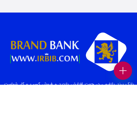
بانک برند پلتفرمی در جهت افزایش بازدید و فروش کسب و کار شماست.
همچنین می‌توانید بهترین کسب وکار های محلی و برندهای معتبر را در حوزه
های “غذا و نوشیدنی “، “خدمات زیبایی”، “پزشکی و سلامت”، “بیمه و املاک
و حقوقی” ، “خدمات خودرو”، “ورزش و سرگرمی” و… در بانک برند پیدا کنید.