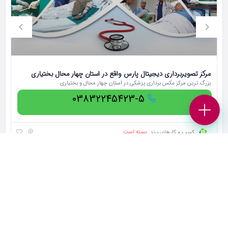
مرکز تصویربرداری دیجیتال پارس واقع در استان چهار محال بختیاری
فر
بزرگ ترین مرکز عکس برداری پزشکی در استان چهار محال و بختیاری
آر
03832245423-5
بسته است
کسب و کارهای برند