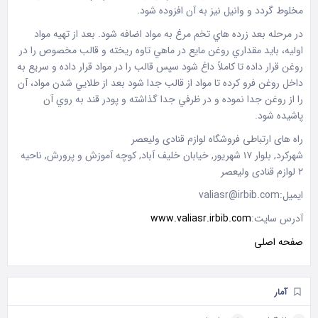
مخلوط گردد و وانيل نيز به آن افزوده شود.
در مرحله بعد زرده هاي تخم مرغ به مواد اضافه شود. بعد از تهيه مواد
اوليه، بايد مقداري روغن مايع در ماهي تاوه ريخته و قالب مخصوص را در
روغن قرار داده تا كاملاً داغ شود سپس قالب را در مواد قرار داده و سريع به
داخل روغن فرو كرده تا مواد از قالب جدا شود بعد از طلايي شدن مواد، آن
را از روغن جدا نموده و در ظرفي جدا گذاشته و پودر قند به روي آن
پاشيده شود.
راه های ارتباطی فروشگاه لوازم قنادی ولیعصر
شهرکرد, بلوار ۱۷ شهریور, خیابان خلیف آباد, کوچه آموزش و پرورش, ناحیه
۲ لوازم قنادی ولیعصر
ایمیل:valiasr@irbib.com
آدرس سایت:
www.valiasr.irbib.com
صفحه اصلی
آمار