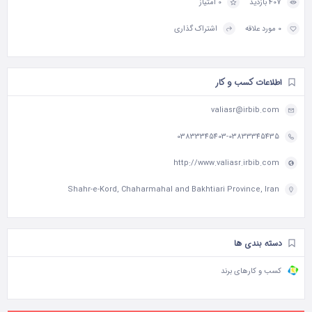
407 بازدید
0 امتیاز
0 مورد علاقه
اشتراک گذاری
اطلاعات کسب و کار
valiasr@irbib.com
03833345403-03833345435
http://www.valiasr.irbib.com
Shahr-e-Kord, Chaharmahal and Bakhtiari Province, Iran
دسته بندی ها
کسب و کارهای برند