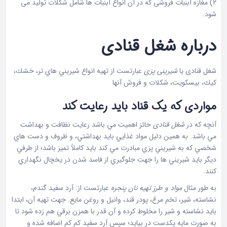
۲) مغازه آبنبات فروشی که در آن انواع آبنبات ها شامل شکلات تولید می
شود.
درباره شغل قنادی
شغل قنادی یا
شیرینی پزی
عبارتست از تهيه انواع شيريني هاي تر، خشك،
كيك، بيسكويت، شكلات و فروش آنها
مواردی که یک قناد باید رعایت کند
آنچه که در
شغل قنادی
حائز اهميت مي باشد رعايت نظافت و بهداشت
مي باشد. به همين دليل مواد غذايي بايد بهداشتي، و ظروف و دست هاي
شخصي كه به شيريني پزي مبادرت مي كند بايد كاملاً تميز باشد؛ از طرفي
ديگر بايد شيريني ها را جهت جلوگيري از فاسد شدن در يخچال نگهداري
كنند.
به طور مثال
مواد و طرز تهيه نان پنجره
عبارتست از: آرد سفيد گندم،
نشاسته، شير، تخم مرغ، پودر قند، وانيل و روغن مايع. جهت تهيه آن، ابتدا
بايد نشاسته و شير را مخلوط كرده و آن قدر با همزن برقي هم زده شود تا
به صورت مايه يكدست در بيايد؛ سپس آرد سفيد كم كم اضافه شده و