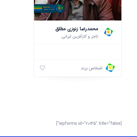
محمدرضا زنوزی مطلق
تاجر و کارآفرین ایرانی
اشخاص برند
[wpforms id="20145" title="false"]