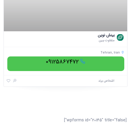
بینش نوین
متفاوت ببین
Tehran, Iran
09125867472
اشخاص برند
[wpforms id="20145" title="false"]