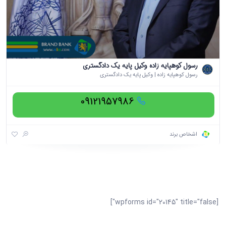
رسول کوهپایه زاده وکیل پایه یک دادگستری
رسول کوهپایه زاده | وکیل پایه یک دادگستری
09121957986
اشخاص برند
[wpforms id="20145" title="false"]