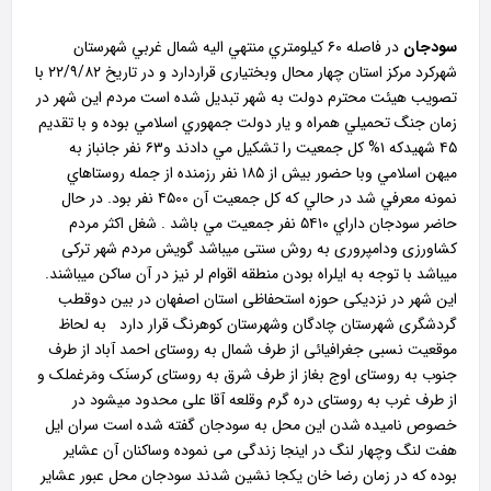
سودجان
در فاصله ۶۰ كيلومتري منتهي اليه شمال غربي شهرستان
شهركرد مرکز استان چهار محال وبختياری قراردارد و در تاريخ ۲۲/۹/۸۲ با
تصويب هيئت محترم دولت به شهر تبديل شده است مردم اين شهر در
زمان جنگ تحميلي همراه و يار دولت جمهوري اسلامي بوده و با تقديم
۴۵ شهيدكه ۱% كل جمعيت را تشكيل مي دادند و۶۳ نفر جانباز به
ميهن اسلامي وبا حضور بيش از ۱۸۵ نفر رزمنده از جمله روستاهاي
نمونه معرفي شد در حالي كه كل جمعيت آن ۴۵۰۰ نفر بود. در حال
حاضر سودجان داراي ۵۴۱۰ نفر جمعيت مي باشد . شغل اکثر مردم
کشاورزی ودامپروری به روش سنتی ميباشد گويش مردم شهر ترکی
ميباشد با توجه به ايلراه بودن منطقه اقوام لر نيز در آن ساکن ميباشند.
اين شهر در نزديکی حوزه استحفاظی استان اصفهان در بين دوقطب
گردشگری شهرستان چادگان وشهرستان کوهرنگ قرار دارد به لحاظ
موقعيت نسبی جغرافيائی از طرف شمال به روستای احمد آباد از طرف
جنوب به روستای اوج بغاز از طرف شرق به روستای کرسنَک ومَرغملک و
از طرف غرب به روستای دره گرم وقلعه آقا علی محدود ميشود در
خصوص ناميده شدن اين محل به سودجان گفته شده است سران ايل
هفت لنگ وچهار لنگ در اينجا زندگی می نموده وساکنان آن عشاير
بوده که در زمان رضا خان يکجا نشين شدند سودجان محل عبور عشاير