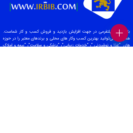
بانک برند پلتفرمی در جهت افزایش بازدید و فروش کسب و کار شماست.
همچنین می‌توانید بهترین کسب وکار های محلی و برندهای معتبر را در حوزه
های “غذا و نوشیدنی “، “خدمات زیبایی”، “پزشکی و سلامت”، “بیمه و املاک
و حقوقی” ، “خدمات خودرو”، “ورزش و سرگرمی” و… در بانک برند پیدا کنید.
صفحات برتر [ 1 ]
بهترین سالن زیبایی تهران