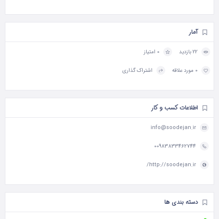
آمار
22 بازدید
0 امتیاز
0 مورد علاقه
اشتراک گذاری
اطلاعات کسب و کار
info@soodejan.ir
00983833462744
http://soodejan.ir/
دسته بندی ها