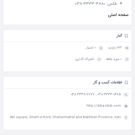
فکس: ۳۸۸۰-۳۳۳۳-۰۳۸
صفحه اصلی
آمار
173 بازدید
0 امتیاز
0 مورد علاقه
اشتراک گذاری
اطلاعات کسب و کار
038-3333-0475 , 038-3338-7677
http://diba.irbib.com
Abi square, Shahr-e-Kord, Chaharmahal and Bakhtiari Province, Iran