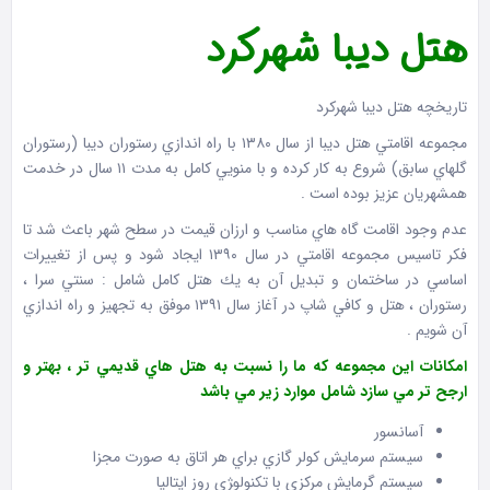
هتل دیبا شهرکرد
تاريخچه هتل ديبا شهرکرد
مجموعه اقامتي هتل دیبا از سال ۱۳۸۰ با راه اندازي رستوران ديبا (رستوران
گلهاي سابق) شروع به كار كرده و با منويي كامل به مدت ۱۱ سال در خدمت
همشهريان عزيز بوده است .
عدم وجود اقامت گاه هاي مناسب و ارزان قيمت در سطح شهر باعث شد تا
فكر تاسيس مجموعه اقامتي در سال ۱۳۹۰ ايجاد شود و پس از تغييرات
اساسي در ساختمان و تبديل آن به يك هتل كامل شامل : سنتي سرا ،
رستوران ، هتل و كافي شاپ در آغاز سال ۱۳۹۱ موفق به تجهيز و راه اندازي
آن شويم .
امكانات اين مجموعه كه ما را نسبت به هتل هاي قديمي تر ، بهتر و
ارجح تر مي سازد شامل موارد زير مي باشد
آسانسور
سيستم سرمايش كولر گازي براي هر اتاق به صورت مجزا
سيستم گرمايش مركزي با تكنولو‍‍ژي روز ايتاليا