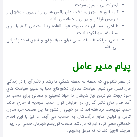
اينترنت بي سيم پر سرعت
كليه اتاق ها مجهز به تخت هاي باكس هتلي و تلوزيون و يخچال و
سرويس فرنگي و ايراني و حمام مي باشند
طراحي رستوران به صورت فوق العاده زيبا محيطي گرم را براي
صرف غذا مهيا كرده است.
سنتي سرا كه با سبك سنتي براي صرف چاي و قيلان آماده پذيرايي
مي باشد.
پيام مدير عامل
در عصر تكنولوي كه لحظه به لحظه همگي ما رشد و تاثير آن را در زندگي
مان لمس مي كنيم، سياست مداران كشورهاي دنيا به تغيير سياست هاي
خود جهت كم كردن نياز هايشان به مواد فسيلي و معدني براي كسب در
آمد قدم هاي تاثير گذاري در افزايش توان جذب سرمايه از خارج مانند
جذب توريست برداشته اند كه در خيلي از كشور ها اين صنعت جزء مدرن
ترين و اولين منابع درآمدشان به حساب مي آيد، ما نيز با اين اقدام
خدماتي سعي كرده ايم كه در رشد صنعت توريسم شهرمان قدمي برداريم .
هرچند ناچيز انشاالله كه موفق بشويم .