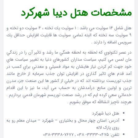
مشخصات هتل دیبا شهرکرد
هتل شامل ۱۴ سوئيت مي باشد : ۱ سوئيت يك تخته ، ۴ سوئيت دو تخته و
۹ سوئيت سه تخته كه البته تمامي سوئيت ها قابليت افزايش حداقل يك
سرويس اضافه را دارند .
در عصر تكنولوي كه لحظه به لحظه همگي ما رشد و تاثير آن را در زندگي
مان لمس مي كنيم، سياست مداران كشورهاي دنيا به تغيير سياست هاي
خود جهت كم كردن نياز هايشان به مواد فسيلي و معدني براي كسب در
آمد قدم هاي تاثير گذاري در افزايش توان جذب سرمايه از خارج مانند
جذب توريست برداشته اند كه در خيلي از كشور ها اين صنعت جزء مدرن
ترين و اولين منابع درآمدشان به حساب مي آيد، ما نيز با اين اقدام
خدماتي سعي كرده ايم كه در رشد صنعت توريسم شهرمان قدمي برداريم .
هرچند ناچيز انشاالله كه موفق بشويم .
هتل دیبا شهرکرد
آدرس: استان چهار محال و بختیاری – شهرکرد – میدان معلم رو به
روی پارک لاله
تلفن: ۰۴۷۵-۳۳۳۳- ۰۳۸ , ۷۶۷۷-۳۳۳۸-۰۳۸