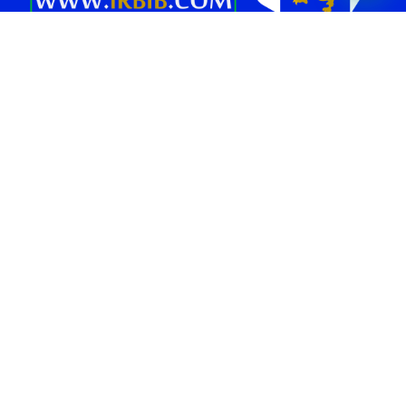
بانک برند پلتفرمی در جهت افزایش بازدید و فروش کسب و کار شماست.
همچنین می‌توانید بهترین کسب وکار های محلی و برندهای معتبر را در حوزه
های “غذا و نوشیدنی “، “خدمات زیبایی”، “پزشکی و سلامت”، “بیمه و املاک
و حقوقی” ، “خدمات خودرو”، “ورزش و سرگرمی” و… در بانک برند پیدا کنید.
صفحات برتر [ 1 ]
بهترین سالن زیبایی تهران
بهترین دندانپزشکی تهران