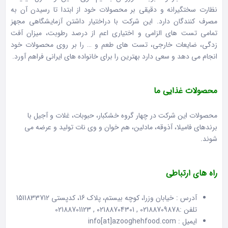
نظارت سختگیرانه و دقیقی بر محصولات خود از ابتدا تا رسیدن آن به
مصرف کنندگان دارد. این شرکت با دراختیار داشتن آزمایشگاهی مجهز
تمامی تست های الزامی و اختیاری اعم از درصد رطوبت، میزان آفت
زدگی، ضایعات خارجی، تست های طعم و … را بر روی محصولات خود
انجام می دهد و سعی دارد بهترین را برای خانواده های ایرانی فراهم آورد.
محصولات غذایی ما
محصولات این شرکت در چهار گروه خشکبار، حبوبات، غلات و آجیل با
برندهای فامیلا، آذوقه، مادلین، هم خوان و وی نات تولید و عرضه می
شوند.
راه های ارتباطی
آدرس :
خیابان وزرا، کوچه بیستم، پلاک 16، کدپستی 1511833712
تلفن :
02188709878
,
02188704301
,
02188701123
ایمیل :
info[at]azooghehfood.com