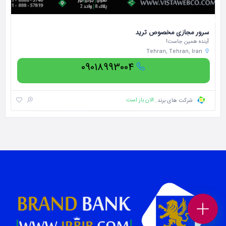
سرور مجازی مخصوص ترید
سی
آینده همین جاست!
سی
Tehran, Tehran, Iran
09018993004
الان باز است
شرکت های برند