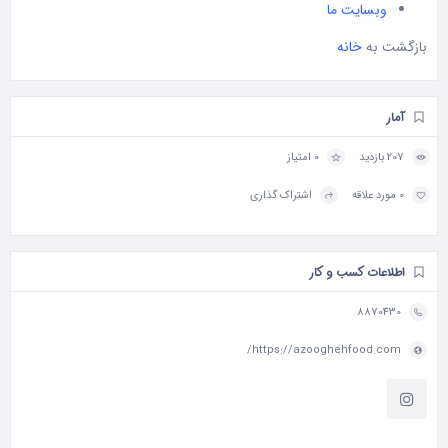
وبسایت ما
بازگشت به
خانه
آمار
207 بازدید
0 امتیاز
0 مورد علاقه
اشتراک گذاری
اطلاعات کسب و کار
8870430
https://azooghehfood.com/