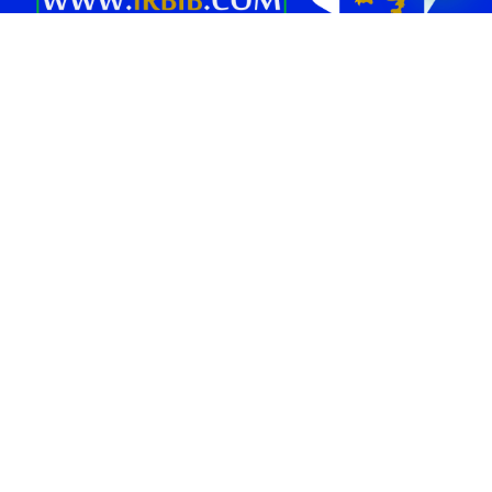
بانک برند پلتفرمی در جهت افزایش بازدید و فروش کسب و کار شماست.
همچنین می‌توانید بهترین کسب وکار های محلی و برندهای معتبر را در حوزه
های “غذا و نوشیدنی “، “خدمات زیبایی”، “پزشکی و سلامت”، “بیمه و املاک
و حقوقی” ، “خدمات خودرو”، “ورزش و سرگرمی” و… در بانک برند پیدا کنید.
صفحات برتر [ 1 ]
بهترین سالن زیبایی تهران
بهترین دندانپزشکی تهران