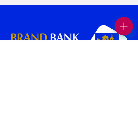
بانک برند پلتفرمی در جهت افزایش بازدید و فروش کسب و کار شماست.
همچنین می‌توانید بهترین کسب وکار های محلی و برندهای معتبر را در حوزه
های “غذا و نوشیدنی “، “خدمات زیبایی”، “پزشکی و سلامت”، “بیمه و املاک
و حقوقی” ، “خدمات خودرو”، “ورزش و سرگرمی” و… در بانک برند پیدا کنید.