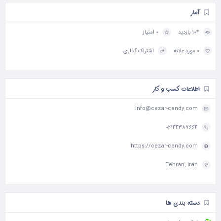
آمار
104 بازدید
0 امتیاز
0 مورد علاقه
اشتراک گذاری
اطلاعات کسب و کار
Info@cezar-candy.com
02144387664
https://cezar-candy.com
Tehran, Iran
دسته بندی ها