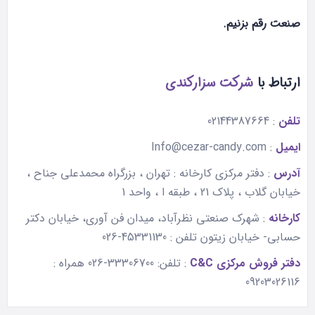
صنعت رقم بزنیم.
ارتباط با
شرکت سزارکندی
تلفن
: 02144387664
ایمیل
: Info@cezar-candy.com
آدرس
: دفتر مرکزی کارخانه : تهران ، بزرگراه محمدعلی جناح ،
خیابان گلاب ، پلاک 21 ، طبقه ا ، واحد 1
کارخانه
: شهرک صنعتی نظرآباد، میدان فن آوری، خیابان دکتر
حسابی- خیابان زیتون تلفن : 45331130-026
دفتر فروش مرکزی C&C
: تلفن: 33306700-026 همراه :
09203026116