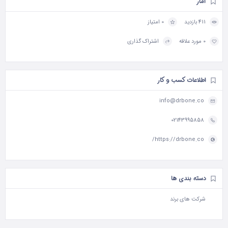
آمار
411 بازدید
0 امتیاز
0 مورد علاقه
اشتراک گذاری
اطلاعات کسب و کار
info@drbone.co
02143995858
https://drbone.co/
دسته بندی ها
شرکت های برند