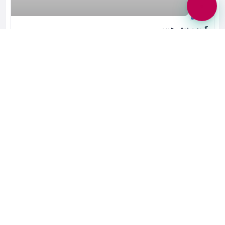
گروه صنعتی هوبو
پودر لباسشویی | مواد اولیه صنایع شوینده
43413000
بسته است
شرکت های برند
بانک برند پلتفرمی در جهت افزایش بازدید و فروش کسب و کار شماست.