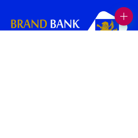
بانک برند پلتفرمی در جهت افزایش بازدید و فروش کسب و کار شماست.
همچنین می‌توانید بهترین کسب وکار های محلی و برندهای معتبر را در حوزه
های “غذا و نوشیدنی “، “خدمات زیبایی”، “پزشکی و سلامت”، “بیمه و املاک
و حقوقی” ، “خدمات خودرو”، “ورزش و سرگرمی” و… در بانک برند پیدا کنید.