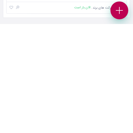
الان باز است
شرکت های برند
بانک برند پلتفرمی در جهت افزایش بازدید و فروش کسب و کار شماست.
همچنین می‌توانید بهترین کسب وکار های محلی و برندهای معتبر را در حوزه
های “غذا و نوشیدنی “، “خدمات زیبایی”، “پزشکی و سلامت”، “بیمه و املاک
و حقوقی” ، “خدمات خودرو”، “ورزش و سرگرمی” و… در بانک برند پیدا کنید.