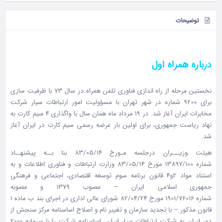
توضیحات
درباره همراه اول
نخستین مرحله از راه اندازی فناوری تلفن همراه در سال 73 با ظرفیت سازی
برای 9200 شماره در شهر تهران با مسؤولیت امور ارتباطات سیار شرکت
مخابرات ایران آغاز شد. در 19 مرداد ماه همان سال با واگذاری 4 سیم کارت به
نهاد ریاست جمهوری، برای اولین بار عرضه رسمی سیم کارت در ایران آغاز
شد.
هیئت وزیـــران درجلسه مـورخ
83/05/14
بنا بــه پیشنهــاد
شماره
13897/100
مورخ
83/05/14
وزارت ارتباطات و فناوری اطلاعات و به
استناد مواد 2و4 قانون برنامه سوم توسعه اقتصادی، اجتماعی و فرهنگی
جمهوری اسلامی ایران – مصوب 1379 و مصوبه
شماره
1901/76016
مورخ
82/04/24
شورای عالی اداری در اجرای بند ب ماده 1
قانون مذكور – با تجدید سازمان و تغییر نام و اصلاح اساسنامه مركز سنجش از
دور ایران به شركت ارتباطات سیار ایران، اساسنامه شركت را با سرمایه 2000