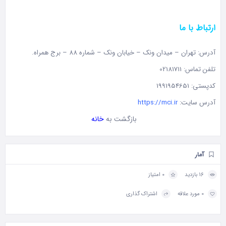
ارتباط با ما
آدرس: تهران – ميدان ونک – خيابان ونک – شماره 88 – برج همراه.
تلفن تماس: 02181711
کدپستی: 1991954651
آدرس سایت:
https://mci.ir
بازگشت به
خانه
آمار
16 بازدید
0 امتیاز
0 مورد علاقه
اشتراک گذاری