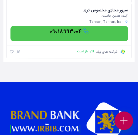
سرور مجازی مخصوص ترید
سی
آینده همین جاست!
سی
Tehran, Tehran, Iran
09018993004
الان باز است
شرکت های برند