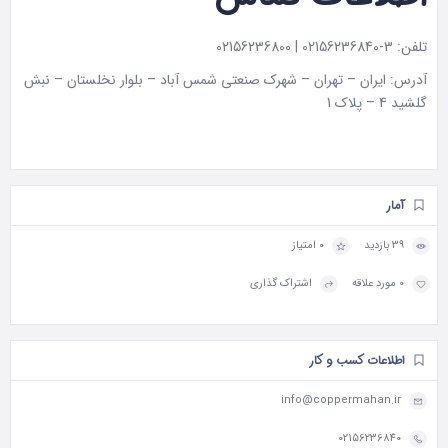
تلفن: 3-02156236840 | 02156236800
آدرس: ایران – تهران – شهرک صنعتی شمس آباد – بلوار نخلستان – نبش
گلشید 4 – پلاک 1
آمار
39 بازدید
0 امتیاز
0 مورد علاقه
اشتراک گذاری
اطلاعات کسب و کار
info@coppermahan.ir
02156236840