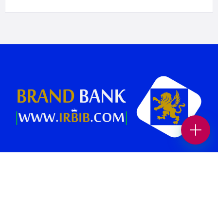
بانک برند پلتفرمی در جهت افزایش بازدید و فروش کسب و کار شماست.
همچنین می‌توانید بهترین کسب وکار های محلی و برندهای معتبر را در حوزه
های “غذا و نوشیدنی “، “خدمات زیبایی”، “پزشکی و سلامت”، “بیمه و املاک
و حقوقی” ، “خدمات خودرو”، “ورزش و سرگرمی” و… در بانک برند پیدا کنید.