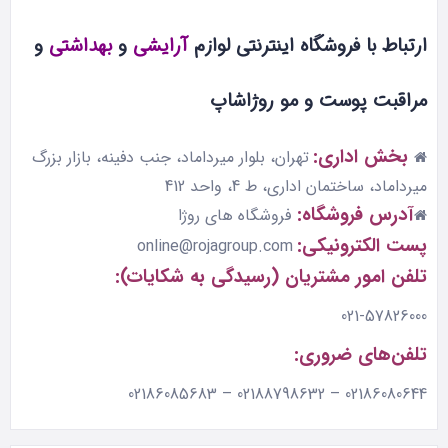
ارتباط با فروشگاه اینترنتی لوازم
آرایشی
و
بهداشتی
و
مراقبت پوست و مو روژاشاپ
بخش اداری:
تهران، بلوار ميرداماد، جنب دفينه، بازار بزرگ
ميرداماد، ساختمان اداری، ط 4، واحد 412
آدرس فروشگاه:
فروشگاه های روژا
پست الکترونیکی:
online@rojagroup.com
تلفن امور مشتریان (رسیدگی به شکایات):
021-57826000
تلفن‌های ضروری:
02186080644 – 02188798632 – 02186085683