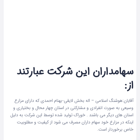
شرکت رشددانه با توجه به اینکه خود سهامداران دارای مزارع پرورش ماهی
گسترده و متعدد می باشند و خوراک تولید شده را برای مصارف در مزارع
خود تولید می کند سعی دارند خوراکی با کیفیت مطلوب تولید نمایند که
موضوع فوق بهترین تضمین کیفیت تولیدات این شرکت می باشد . شرکت
رشد دانه دارای گواهی ISO 22000:2005 و۹۰۰۱:۲۰۰۸ ISO می باشد و به
دلیل تبادل تجربه بین مزارع و کارخانه نیروهای دست اندرکارشرکت مهارت
و تخصص عملی و تئوری مناسب و ارزشمندی کسب نموده اند که هم
اکنون این شرکت دارای کادر ماهر و مجرب می باشد.
سهامداران این شرکت عبارتند
از:
آقایان:هوشنگ اسلامی – اله بخش لایقی-بهنام احمدی که دارای مزارع
وسیعی به صورت انفرادی و مشارکتی در استان چهار محال و بختیاری و
استان های دیگر می باشند . خوراک تولید شده توسط این شرکت به دلیل
اینکه در مزارع خود سهام داران مصرف می شود از کیفیت و مطلوبیت
خاص برخوردار است.