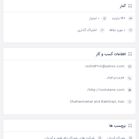
آمار
146 بازدید
0 امتیاز
0 مورد علاقه
اشتراک گذاری
اطلاعات کسب و کار
roshd3616@yahoo.com
۰۹۱۳۱۸۱۱۸۶۴
http://roshdane.com/
Chaharmahal and Bakhtiari, Iran
برچسب ها
خوراک آبزیان
شرکت های خوراک دام طیور و آبزیان