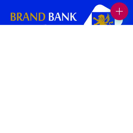
بانک برند پلتفرمی در جهت افزایش بازدید و فروش کسب و کار شماست.
همچنین می‌توانید بهترین کسب وکار های محلی و برندهای معتبر را در حوزه
های “غذا و نوشیدنی “، “خدمات زیبایی”، “پزشکی و سلامت”، “بیمه و املاک
و حقوقی” ، “خدمات خودرو”، “ورزش و سرگرمی” و… در بانک برند پیدا کنید.
صفحات برتر [ 1 ]