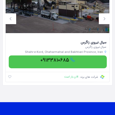
سیال نیروی زاگرس
گر
سیال نیروی زاگرس
پو
Shahr-e-Kord, Chaharmahal and Bakhtiari Province, Iran
09133810685
الان باز است
شرکت های برند