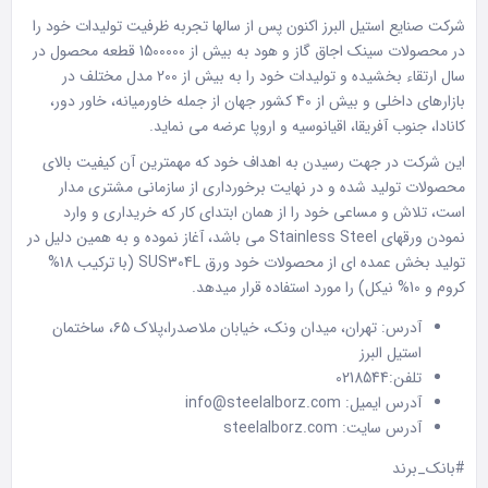
شرکت صنایع استیل البرز اکنون پس از سالها تجربه ظرفیت تولیدات خود را
در محصولات سینک اجاق گاز و هود به بیش از 1500000 قطعه محصول در
سال ارتقاء بخشیده و تولیدات خود را به بیش از 200 مدل مختلف در
بازارهای داخلی و بیش از 40 کشور جهان از جمله خاورمیانه، خاور دور،
کانادا، جنوب آفریقا، اقیانوسیه و اروپا عرضه می نماید.
این شرکت در جهت رسیدن به اهداف خود که مهمترین آن کیفیت بالای
محصولات تولید شده و در نهایت برخورداری از سازمانی مشتری مدار
است، تلاش و مساعی خود را از همان ابتدای کار که خریداری و وارد
نمودن ورقهای Stainless Steel می باشد، آغاز نموده و به همین دلیل در
تولید بخش عمده ای از محصولات خود ورق SUS304L (با ترکیب 18%
کروم و 10% نیکل) را مورد استفاده قرار میدهد.
آدرس: تهران، میدان ونک، خیابان ملاصدرا،پلاک ۶۵، ساختمان
استیل البرز
تلفن:0218544
آدرس ایمیل: info@steelalborz.com
آدرس سایت:
steelalborz.com
#بانک_برند