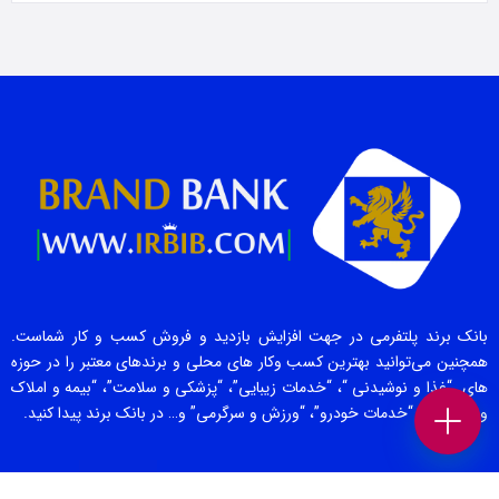
بانک برند پلتفرمی در جهت افزایش بازدید و فروش کسب و کار شماست.
همچنین می‌توانید بهترین کسب وکار های محلی و برندهای معتبر را در حوزه
های “غذا و نوشیدنی “، “خدمات زیبایی”، “پزشکی و سلامت”، “بیمه و املاک
و حقوقی” ، “خدمات خودرو”، “ورزش و سرگرمی” و… در بانک برند پیدا کنید.