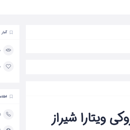
آمار
60 
0 مورد 
اطلاع
ی ویتارا شیراز
5