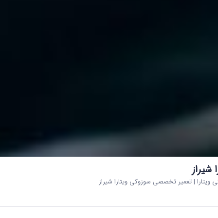
 شیراز
ی ویتارا | تعمیر تخصصی سوزوکی ویتارا شیراز