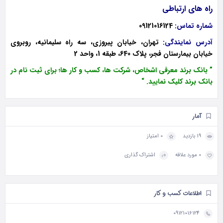
راه های ارتباطی
شماره تماس:
09121016124
آدرس نمایندگی:
تهران، خیابان پیروزی، سه راه سلیمانیه، روبروی
خیابان بیمارستان فجر، پلاک 640، طبقه 1، واحد 2
” بانک برند معرفی اشخاص، شرکت ها، کسب و کار ها؛ برای ثبت نام در
بانک برند کلیک نمایید. “
آمار
19 بازدید
0 امتیاز
0 مورد علاقه
اشتراک گذاری
اطلاعات کسب و کار
09121016124