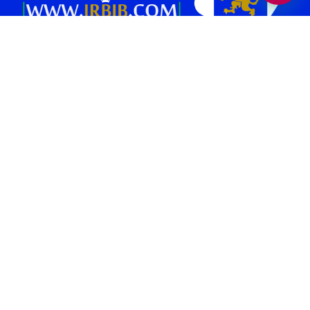
بانک برند پلتفرمی در جهت افزایش بازدید و فروش کسب و کار شماست.
همچنین می‌توانید بهترین کسب وکار های محلی و برندهای معتبر را در حوزه
های “غذا و نوشیدنی “، “خدمات زیبایی”، “پزشکی و سلامت”، “بیمه و املاک
و حقوقی” ، “خدمات خودرو”، “ورزش و سرگرمی” و… در بانک برند پیدا کنید.
صفحات برتر [ 1 ]
بهترین سالن زیبایی تهران