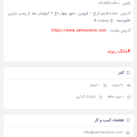
تلفن : 02187700400
آدرس : جاده قديم کرج – قزوين ، شهر چهار باغ ۲ کيلومتر بعد از پمپ بنزين
طاووسيه ، خ صنعت ۵
آدرس سایت :
https://www.zarmacaron.com
#بانک_برند
آمار
20 بازدید
0 امتیاز
0 مورد علاقه
اشتراک گذاری
اطلاعات کسب و کار
info@zarmacaron.com