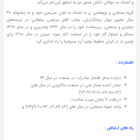
و اعتماد به جوانان دانش‏ محور نیز به تحقق این امر می‌کند.
گروه صنعتی و پژوهشی زر با اعتماد به توان سرزمین خود و به پشتوانه ۳۰
سال حضور موثر بنیانگذارش، جناب آقای مرتضی سلطانی در عرصه‌های
تولیدی و صنعتی، زیرساخت خود را در سال ۱۳۷۲ پایه‌ریزی و در سال ۱۳۷۷
محکم و استوار کار خود را در صنعت آغاز نمود. سپس در سال ۱۳۸۰ برای
اولین بار در ایران خطوط تولید آرد سِمولینا را راه‏ اندازی کرد.
افتخارات :
دارنده مدال افتخار صادرات در صنعت در سال ۹۴
صادر کننده ممتاز ملی در صنعت ماکارونی در سال های
(۹۳،۹۲،۹۱،۹۰،۸۹،۸۸،۸۷)
دریافت ۷ نشان سیب سلامت
واحد نمونه صنعتی در سال های (۸۹,۸۷,۸۶، ۹۱,۹۰,۹۳و۹۴) و…
راه های ارتباطی :