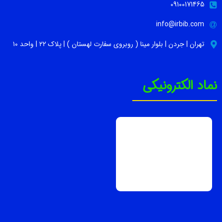
09100171465
info@irbib.com
تهران | جردن | بلوار مینا ( روبروی سفارت لهستان ) | پلاک ۲۲ | واحد ۱۰
نماد الکترونیکی