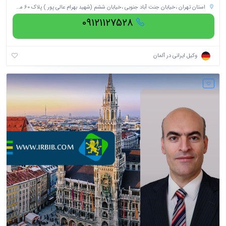
استان تهران ،خیابان جنت آباد جنوبی ،خیابان ششم (شهید بهرام عالی پور ) پلاک 60 مجتمع تجاری اداری الماس ،طبقه دوم ،واحد 3
09121127528
وکیل ایرانی در آلمان