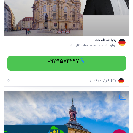
رضا عبدالمحمد
درباره رضا عبدالمحمد جناب آقای رضا
09121574297
وکیل ایرانی در آلمان