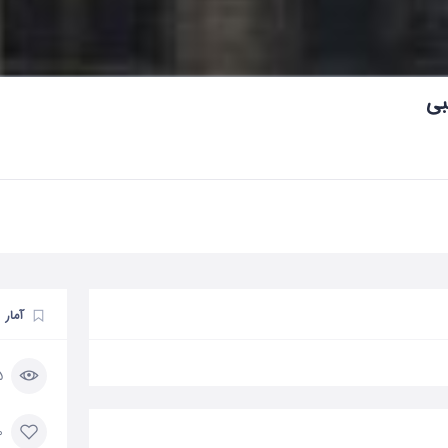
بی
آمار
95
0 مورد 