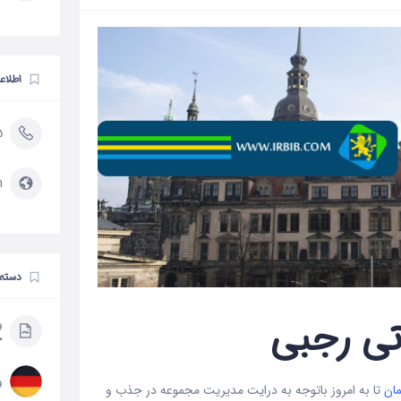
اطلاع
5
/
دسته 
تی رجبی
و
ح
و
مان
تا به امروز باتوجه به درایت مدیریت مجموعه در جذب و