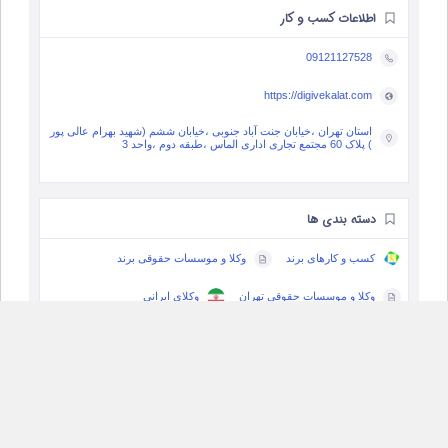
اطلاعات کسب و کار
09121127528
https://digivekalat.com
استان تهران ،خیابان جنت آباد جنوبی ،خیابان ششم (شهید بهرام عالی پور
) پلاک 60 مجتمع تجاری اداری الماس ،طبقه دوم ،واحد 3
دسته بندی ها
کسب و کارهای برند
وکلا و موسسات حقوقی برند
وکلا و موسسات حقوقی تهران
وکلای ایرانی
وکلای ایرانی در پاریس
وکلای بین‌المللی
وکیل ایرانی در آلمان
وکیل ایرانی در آمریکا
وکیل ایرانی در اتریش
وکیل ایرانی در ارمنستان