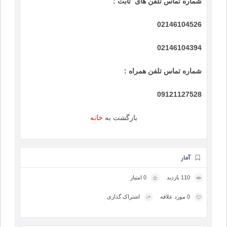
شماره تماس تلفن های ثابت :
02146104526
02146104394
شماره تماس تلفن همراه :
09121127528
بازگشت به
خانه
آمار
110 بازدید
0 امتیاز
0 مورد علاقه
اشتراک گذاری