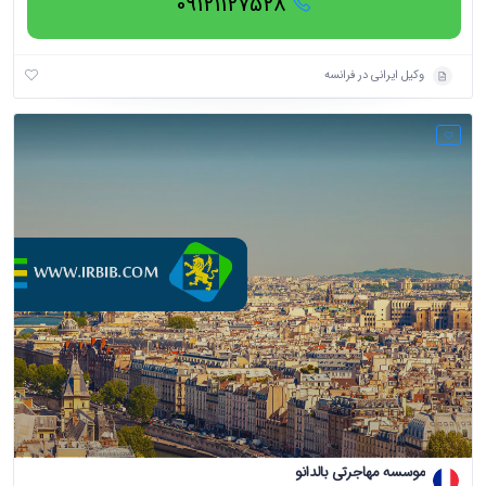
09121127528
وکیل ایرانی در فرانسه
موسسه مهاجرتی بالدانو