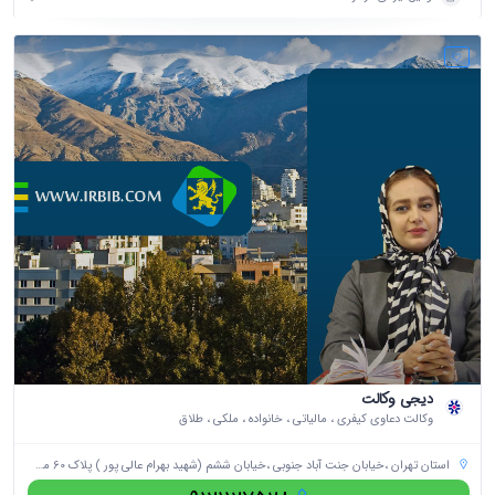
دیجی وکالت
وکالت دعاوی کیفری ، مالیاتی ، خانواده ، ملکی ، طلاق
استان تهران ،خیابان جنت آباد جنوبی ،خیابان ششم (شهید بهرام عالی پور ) پلاک 60 مجتمع تجاری اداری الماس ،طبقه دوم ،واحد 3