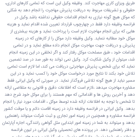
طریق ویزای کاری مهاجرت کند. وظیفه وکیل این است که تمامی کارهای اداری،
حقوقی و تشریفات مربوط به دریافت پذیرش مهاجرت را انجام دهد به شکلی
که موکل هیچ گونه نیازی به انجام اقدامات حقوقی نداشته باشد.وکیل در
فرانسه وظیفه دارد فقط در چهارچوب قرارداد تعیین شده اقدام نماید و هزینه
هایی که برای انجام مهاجرت لازم است را پرداخت نماید و هزینه بیشتری از
موکل خود مطالبه ننماید. وکیل وظیفه دارد موکل را از کارهای که در زمینه
پذیرش و دریافت جهت مهاجرت موکل انجام داده مطلع نماید و در تمامی
اقدامات خود ، طبق مصلحت موکل رفتار کند و اگر تخلفی در این زمینه انجام
شد، میتوان از وکیل شکایت کرد. وکیل نمی تواند به طور صد در صد تضمین
نماید که برای شخص، پذیرش مهاجرتی دریافت می کند، اما لازم است تمامی
تلاش خود بکند تا نتایج مورد درخواست موکل خود را کسب نماید و در این
مسیر نباید از هیچ گونه تلاشی فروگذار نماید. در صورتی که وکیل ایرانی فقط
مشاوره مهاجرت میدهد ،لازم است که اطلاعات دقیق و قانونی به متقاضی ارائه
دهد و آخرین روش ها و اقداماتی که مهم هستند را برای موکل خود شرح دهد
تا شخص با توجه به اطلاعات ارائه شده توسط موکل ، اقدامات مورد نیاز را انجام
بدهد. وکیل ایرانی در فرانسه وظیفه دارد در زمینه اقامت دائم و یا موقت کشور
فرانسه مشاوره و همچنین در زمینه امور تجاری و ثبت شرکت میتواند راهنمایی
بدهد و میتواند به شما در زمینه امور ابتدایی مثل گواهی رانندگی، اجاره آپارتمان
و دفتر راهنمایی دهد. در پرونده ­های تحصیلی وکیل ایرانی در لیون فرانسه
میتواند برای شما پذیرش دانشگاه­، پذیرش برای گذراندن دوره­ های زبان و