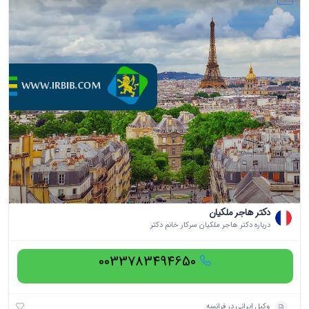
دکتر هاجر ملکیان
درباره دکتر هاجر ملکیان سرکار خانم دکتر
0033783494650
وکیل ایرانی در فرانسه