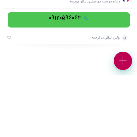
درباره موسسه مهاجرتی بالدانو موسسه
09120596063
وکیل ایرانی در فرانسه
[wpforms id="20145" title="false"]