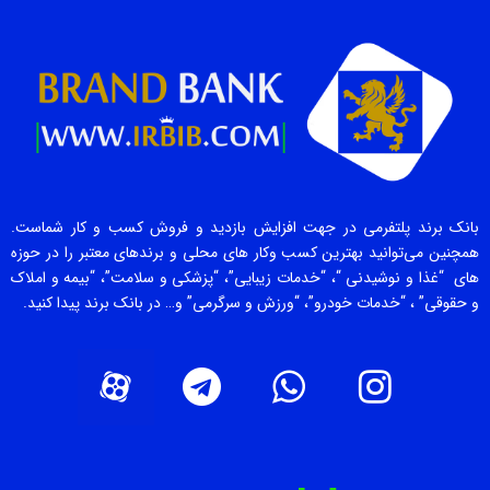
بانک برند پلتفرمی در جهت افزایش بازدید و فروش کسب و کار شماست.
همچنین می‌توانید بهترین کسب وکار های محلی و برندهای معتبر را در حوزه
های “غذا و نوشیدنی “، “خدمات زیبایی”، “پزشکی و سلامت”، “بیمه و املاک
و حقوقی” ، “خدمات خودرو”، “ورزش و سرگرمی” و… در بانک برند پیدا کنید.