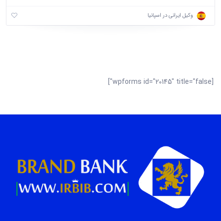
وکیل ایرانی در اسپانیا
[wpforms id="20145" title="false"]