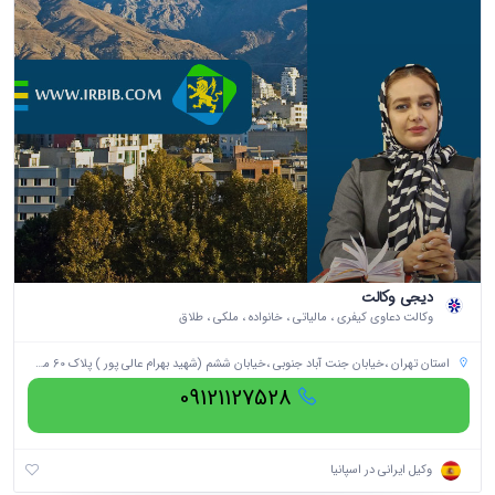
دیجی وکالت
وکالت دعاوی کیفری ، مالیاتی ، خانواده ، ملکی ، طلاق
استان تهران ،خیابان جنت آباد جنوبی ،خیابان ششم (شهید بهرام عالی پور ) پلاک 60 مجتمع تجاری اداری الماس ،طبقه دوم ،واحد 3
09121127528
وکیل ایرانی در اسپانیا