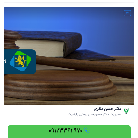
دکتر حسن نظری
مدیریت دکتر حسن نظری وکیل پایه یک
09123362970