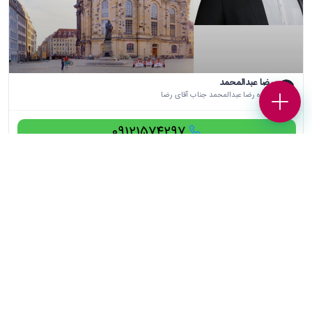
رضا عبدالمحمد
درباره رضا عبدالمحمد جناب آقای رضا
09121574297
وکلا و موسسات حقوقی برند