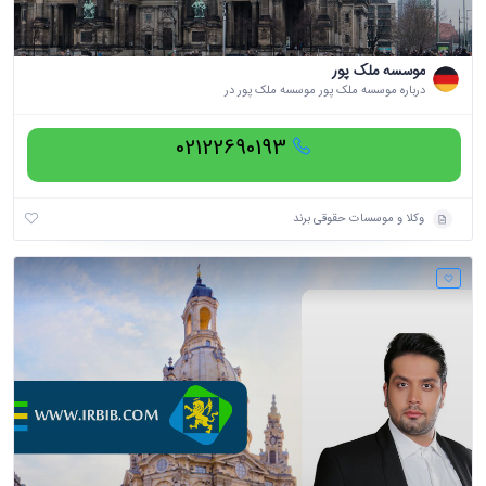
موسسه ملک پور
درباره موسسه ملک پور موسسه ملک پور در
02122690193
وکلا و موسسات حقوقی برند