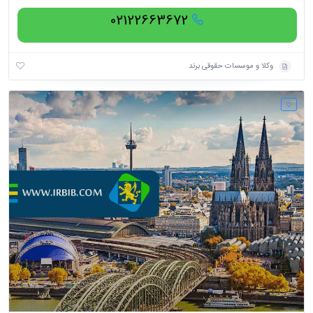
02122663672
وکلا و موسسات حقوقی برند