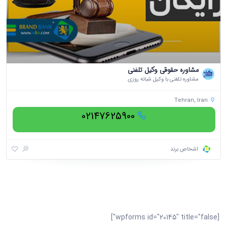
مشاوره حقوقی وکیل تلفنی
مشاوره تلفنی با وکیل شبانه روزی
Tehran, Iran
02147625900
اشخاص برند
[wpforms id="20145" title="false"]