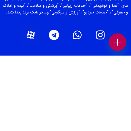
های “غذا و نوشیدنی “، “خدمات زیبایی”، “پزشکی و سلامت”، “بیمه و املاک
و حقوقی” ، “خدمات خودرو”، “ورزش و سرگرمی” و… در بانک برند پیدا کنید.
صفحات برتر [ 1 ]
بهترین سالن زیبایی تهران
بهترین دندانپزشکی تهران
بهترین کلینیک لاغری تهران
بهترین تعمیرگاه خودرو تهران