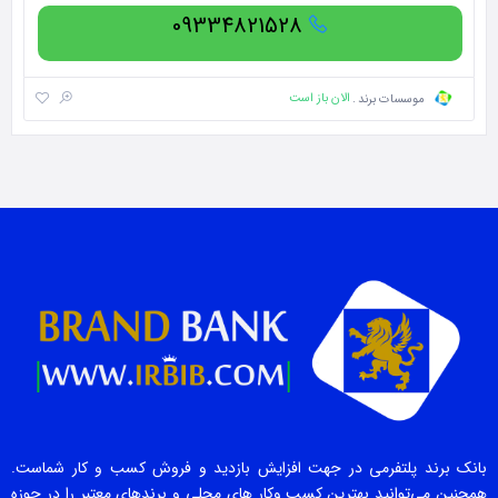
09334821528
الان باز است
موسسات برند
بانک برند پلتفرمی در جهت افزایش بازدید و فروش کسب و کار شماست.
همچنین می‌توانید بهترین کسب وکار های محلی و برندهای معتبر را در حوزه