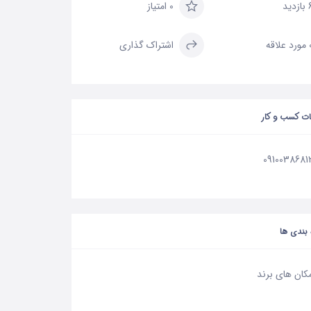
زدید
0 امتیاز
علاقه
اشتراک گذاری
ات کسب و کار
0910038681
بندی ها
کان های برند