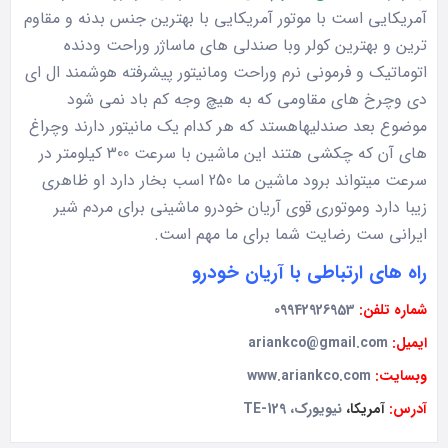
آمریکایی است با موتور آمریکایی با بهترین جنس بدنه و مقاوم
ترین و بهترین کولر وبا صندلی های ماساژر وراحت ودنده
اتوماتیک و فرمونی نرم وراحت ومانیتور پیشرفته هوشمند ال ای
دی وچرخ های مقاومی که به هیچ وجه کم باد نمی شود
موضوع بعد صندلیهاهستد که هر کدام یک مانیتور دارند وچراغ
های آن که چکشی هتند این ماشین با سرعت 300 کیلومتر در
سرعت میتواند برود ماشین ما 250 اسب بخار دارد او ظاهری
زیبا دارد وموتوری قوی آریان خودرو ماشینی برای مردم شیر
ایرانی ست رضایت شما برای ما مهم است.
راه های ارتباطی با آریان خودرو
شماره تلفن:
09942926953
ایمیل:
ariankco@gmail.com
وبسایت:
www.ariankco.com
آدرس:
آمریکا،
نیویورک، 129-TE