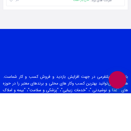
الان باز است
شرکت های برند
بانک برند پلتفرمی در جهت افزایش بازدید و فروش کسب و کار شماست.
همچنین می‌توانید بهترین کسب وکار های محلی و برندهای معتبر را در حوزه
های “غذا و نوشیدنی “، “خدمات زیبایی”، “پزشکی و سلامت”، “بیمه و املاک
و حقوقی” ، “خدمات خودرو”، “ورزش و سرگرمی” و… در بانک برند پیدا کنید.