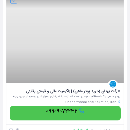
شرکت بهدان (خرید پودر ماهی) | باکیفیت عالی و قیمتی رقابتی
پودر ماهی یک اصطلاح عمومی است که از نظر تغذیه ای بسیار غنی بوده و در جیره ی غذایی حیوانات اهلی و یا به صورت کود طبیعی با کیفیت بالا استفاده می شود.
Chaharmahal and Bakhtiari, Iran
09909072232