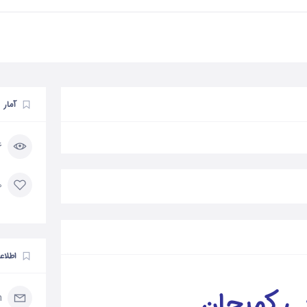
آمار
26
0 مورد 
اطلاع
یی کمیجان
m