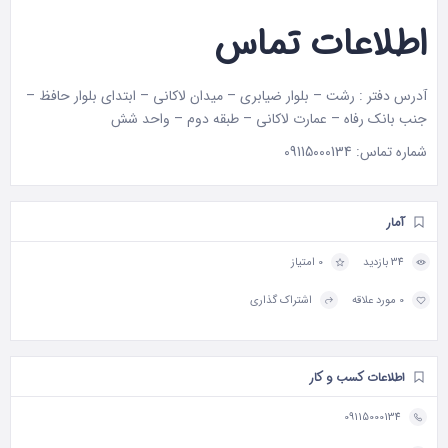
اطلاعات تماس
آدرس دفتر : رشت – بلوار ضیابری – میدان لاکانی – ابتدای بلوار حافظ –
جنب بانک رفاه – عمارت لاکانی – طبقه دوم – واحد شش
شماره تماس:
09115000134
آمار
34 بازدید
0 امتیاز
0 مورد علاقه
اشتراک گذاری
اطلاعات کسب و کار
09115000134