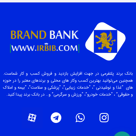
بانک برند پلتفرمی در جهت افزایش بازدید و فروش کسب و کار شماست.
همچنین می‌توانید بهترین کسب وکار های محلی و برندهای معتبر را در حوزه
های “غذا و نوشیدنی “، “خدمات زیبایی”، “پزشکی و سلامت”، “بیمه و املاک
و حقوقی” ، “خدمات خودرو”، “ورزش و سرگرمی” و… در بانک برند پیدا کنید.