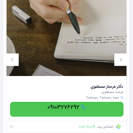
دکتر فرحناز مصطفوی
مه
فرحناز مصطفوی
مه
Tehran, Tehran, Iran
09103276292
الان باز است
اشخاص برند