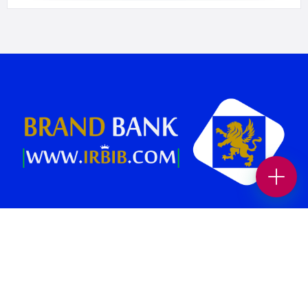
بانک برند پلتفرمی در جهت افزایش بازدید و فروش کسب و کار شماست.
همچنین می‌توانید بهترین کسب وکار های محلی و برندهای معتبر را در حوزه
های “غذا و نوشیدنی “، “خدمات زیبایی”، “پزشکی و سلامت”، “بیمه و املاک
و حقوقی” ، “خدمات خودرو”، “ورزش و سرگرمی” و… در بانک برند پیدا کنید.