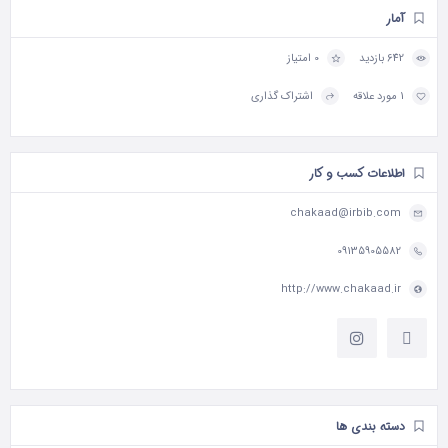
آمار
642 بازدید
0 امتیاز
1 مورد علاقه
اشتراک گذاری
اطلاعات کسب و کار
chakaad@irbib.com
09135905582
http://www.chakaad.ir
دسته بندی ها