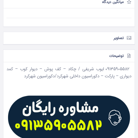
میانگین دیدگاه
تصاویر
توضیحات
09135905582 ایوب شریفی / چکاد – کف پوش – دیوار کوب – کمد
دیواری – پارکت – دکوراسیون داخلی شهرکرد/دکوراسیون شهرکرد