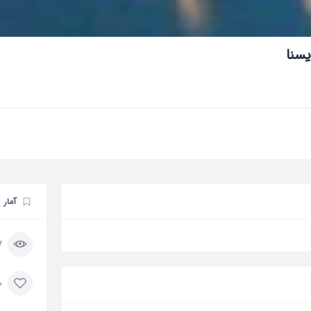
یسنا
آمار
7 با
0 مورد 