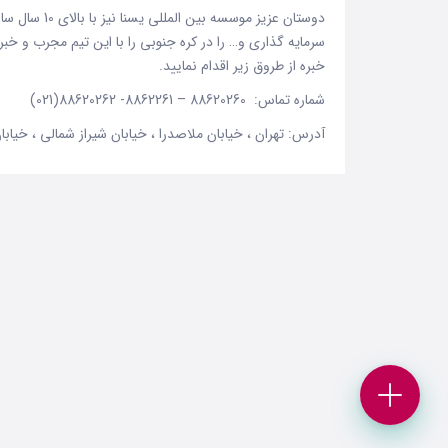
دوستان عزیز مو
سرمایه گذاری و… را در کره جنوبی را با این تیم مجرب و خبره
خبره از طروق زیر اقدام نمایید.
شماره تماس: 88620260 – 8862261- 88620262(021)
آدرس: تهران ، خیابان ملاصدرا ، خیابان شیراز شمالی ، خیابا