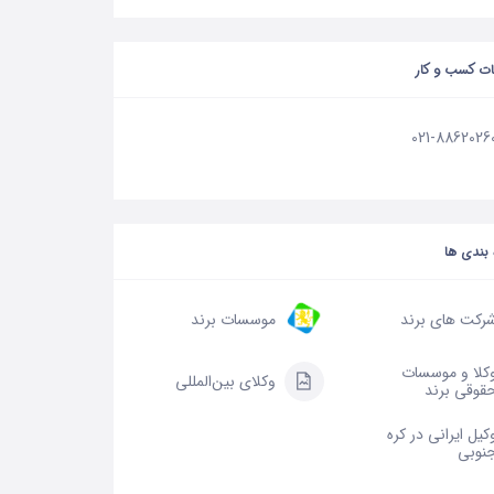
ات کسب و کار
021-8862026
بندی ها
رکت های برند
موسسات برند
کلا و موسسات
وکلای بین‌المللی
قوقی برند
کیل ایرانی در کره
نوبی