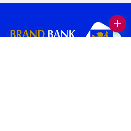
بانک برند پلتفرمی در جهت افزایش بازدید و فروش کسب و کار شماست.
همچنین می‌توانید بهترین کسب وکار های محلی و برندهای معتبر را در حوزه
های “غذا و نوشیدنی “، “خدمات زیبایی”، “پزشکی و سلامت”، “بیمه و املاک
و حقوقی” ، “خدمات خودرو”، “ورزش و سرگرمی” و… در بانک برند پیدا کنید.