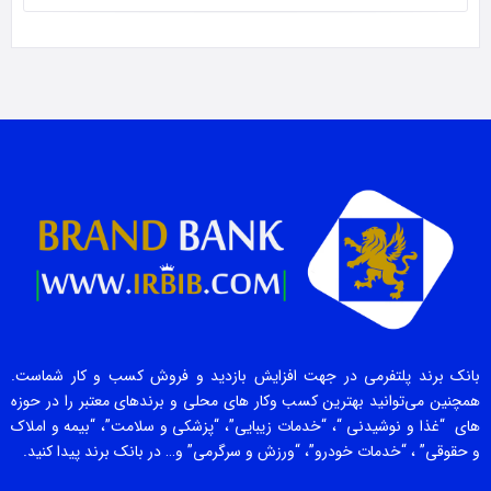
بانک برند پلتفرمی در جهت افزایش بازدید و فروش کسب و کار شماست.
همچنین می‌توانید بهترین کسب وکار های محلی و برندهای معتبر را در حوزه
های “غذا و نوشیدنی “، “خدمات زیبایی”، “پزشکی و سلامت”، “بیمه و املاک
و حقوقی” ، “خدمات خودرو”، “ورزش و سرگرمی” و… در بانک برند پیدا کنید.