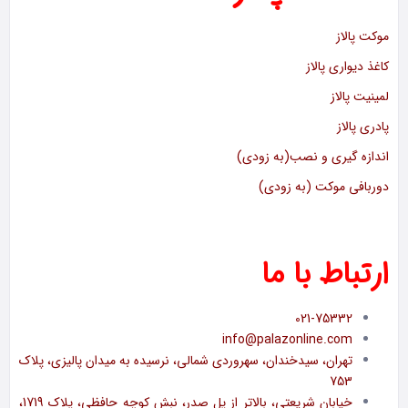
موکت پالاز
کاغذ دیواری پالاز
لمینیت پالاز
پادری پالاز
اندازه گیری و نصب(به زودی)
دوربافی موکت (به زودی)
ارتباط با ما
021-75332
info@palazonline.com
تهران، سیدخندان، سهروردی شمالی، نرسیده به میدان پالیزی، پلاک
753
خیابان شریعتی، بالاتر از پل صدر، نبش کوچه حافظی، پلاک 1719،