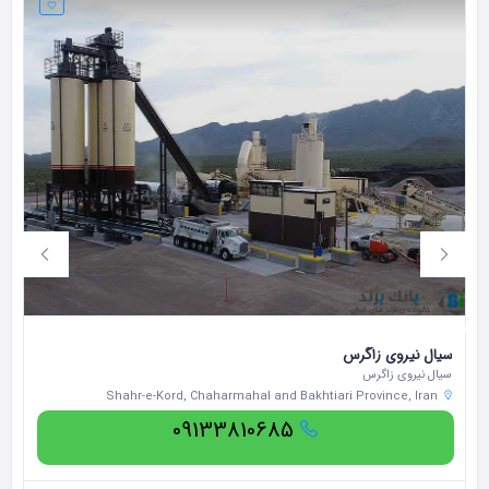
سیال نیروی زاگرس
شر
سیال نیروی زاگرس
شر
Shahr-e-Kord, Chaharmahal and Bakhtiari Province, Iran
09133810685