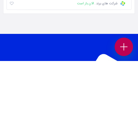
الان باز است
شرکت های برند
بانک برند پلتفرمی در جهت افزایش بازدید و فروش کسب و کار شماست.
همچنین می‌توانید بهترین کسب وکار های محلی و برندهای معتبر را در حوزه
های “غذا و نوشیدنی “، “خدمات زیبایی”، “پزشکی و سلامت”، “بیمه و املاک
و حقوقی” ، “خدمات خودرو”، “ورزش و سرگرمی” و… در بانک برند پیدا کنید.