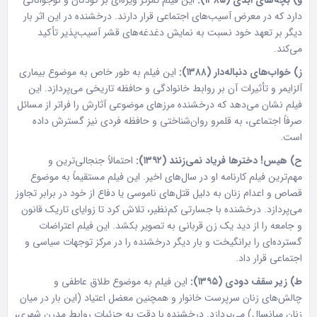
دارد که در معرض آسیب‌های اجتماعی قرار دارند. درخشنده در این اثر بار
دیگر بر تعهد خود نسبت به نمایش دغدغه‌های قشر آسیب‌پذیر تأکید
می‌کند.
ز) خواب‌های دنباله‌دار (۱۳۸۸):
این فیلم به طور خاص به موضوع بیماری
آلزایمر و تأثیرات آن بر روابط خانوادگی و حافظه تاریخی می‌پردازد. این
فیلم نشان می‌دهد که درخشنده مرزهای موضوعی آثارش را فراتر از مسائل
صرفاً اجتماعی، به قلمرو روان‌شناختی و حافظه فردی نیز گسترش داده
است.
ح) هیس! دخترها فریاد نمی‌زنند (۱۳۹۲):
احتمالاً جنجالی‌ترین و
مهم‌ترین فیلم کارنامه او در سال‌های اخیر. این فیلم مستقیماً به موضوع
قصاص و اعدام زنان به دلیل قتل‌های ناموسی یا دفاع از خود در برابر تجاوز
می‌پردازد. درخشنده با جسارتی کم‌نظیر، تلاش کرد تا زوایای تاریک قانون
و جامعه را از دید یک زن قربانی به تصویر بکشد. این فیلم اعتراضات
گسترده‌ای را برانگیخت و بار دیگر درخشنده را در مرکز توجهات سیاسی و
اجتماعی قرار داد.
ط) زیر سقف دودی (۱۳۹۵):
این فیلم به موضوع طلاق عاطفی و
چالش‌های زنان سرپرست خانوار و همچنین معضل اعتیاد (این بار در میان
زنان میانسال) می‌پردازد. درخشنده با دقت به جزئیات روابط مدرن شهری،