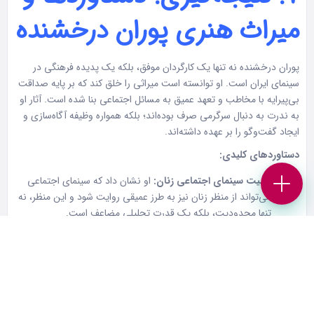
میراث هنری پوران درخشنده
پوران درخشنده نه تنها یک کارگردان موفق، بلکه یک پدیده فرهنگی در
سینمای ایران است. او توانسته است میراثی را خلق کند که بر پایه صداقت
بی‌پیرایه با مخاطب و تعهد عمیق به مسائل اجتماعی بنا شده است. آثار او
به ندرت به دنبال سرگرمی صرف بوده‌اند؛ بلکه همواره وظیفه آگاه‌سازی و
ایجاد گفت‌وگو را بر عهده داشته‌اند.
دستاوردهای کلیدی:
تثبیت سینمای اجتماعی زنان:
او نشان داد که سینمای اجتماعی
می‌تواند از منظر زنان نیز به طرز عمیقی روایت شود و این منظر، نه
تنها محدودیت، بلکه یک قدرت تحلیلی مضاعف است.
جسارت در انتخاب موضوعات:
پرداختن به تابوهایی مانند اعتیاد،
قصاص و حقوق زنان در مقاطعی که این موضوعات به سختی در
فضای عمومی مطرح می‌شدند، از بزرگترین دستاوردهای اوست.
خلق کاراکترهای فراموش‌نشدنی:
شخصیت‌های زن او، اغلب زنانی
دردمند، اما با اراده‌ای پولادین هستند که در ذهن مخاطب باقی
می‌مانند.