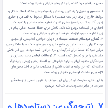
مسیر حرفه‌ای درخشنده با چالش‌های فراوانی همراه بوده است:
۱.
سانسور و ممیزی:
به دلیل پرداختن به موضوعاتی مانند فساد اخلاقی،
روابط خارج از عرف (در دهه شصت) یا مسائل مربوط به قصاص و حقوق
زنان، آثار او اغلب با ممیزی‌های شدید، توقیف‌های مقطعی یا تغییرات
اجباری در فیلمنامه روبرو شده‌اند. تلاش برای حفظ هسته اصلی پیام در
زیر فشار سانسور، نیازمند هوشمندی هنری فراوانی بوده است.
2.
فضای مردسالار صنعت سینما:
در دوران طولانی فعالیتش، او مجبور
بوده تا برای به دست آوردن منابع مالی و مجوزهای ساخت، با ساختارهایی
درگیر شود که اساساً برای کارگردانان مرد طراحی شده بودند. این امر تلاش
مضاعفی را بر او تحمیل کرده است. 3.
نوسانات تولید:
مانند بسیاری از
سینماگران متعهد ایرانی، تولید فیلم‌های او فاصله زمانی زیادی با یکدیگر
داشته‌اند، که این وقفه‌ها اغلب ناشی از مشکلات مالی یا اخذ مجوزهای
لازم برای ساخت فیلم‌های جنجالی بوده است.
با این حال، مقاومت او در برابر این موانع، به عنوان نمادی از ایستادگی
هنرمند در برابر محدودیت‌ها شناخته می‌شود.
۷. نتیجه‌گیری: دستاوردها و