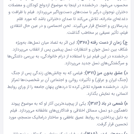
محسوب می‌شود. درخشنده در اینجا به موضوع ازدواج کودکان و معضلات
دختران نوجوان درگیر با سنت‌های دست‌وپاگیر می‌پردازد. فیلم با ظرافت و
دغدغه‌ای مادرانه، تلاش می‌کند تا صدای دخترانی باشد که مورد ظلم
پدرسالاری و اجتماع قرار می‌گیرند. لحن احساسی و در عین حال انتقادی
فیلم، تأثیر عمیقی بر مخاطب گذاشت.
ج) زمان از دست رفته (۱۳۶۸):
این اثر به تضاد میان نسل‌ها، به‌ویژه
شکاف بین نسل جوان و انتظارات نسل پیشین پس از انقلاب می‌پردازد.
درخشنده در این فیلم نیز با استفاده از درام خانوادگی، به بررسی دلتنگی‌ها
و سرگشتگی‌های نسل جدید می‌پردازد.
د) عشق بدون مرز (۱۳۷۱):
فیلمی که به چالش‌های زندگی پس از جنگ
(جنگ ایران و عراق) و تأثیرات روانی و اجتماعی آن بر شخصیت‌ها تمرکز
دارد. درخشنده همواره تلاش کرده تا دردهای پنهان جامعه را از ورای روابط
انسانی به نمایش بگذارد.
ه) شمعی در باد (۱۳۸۲):
یکی از پیچیده‌ترین آثار او که به موضوع پیوند
ناهمگون دو نسل، مسائل اخلاقی و فداکاری‌های عاشقانه می‌پردازد. فیلم
به دلیل پرداختن به روابط عمیق عاطفی و ساختار دراماتیک منسجم، مورد
تحسین قرار گرفت.
و) بچه‌های ابدی (۱۳۸۵):
این فیلم تمرکز ویژه‌ای بر کودکان و نوجوانانی