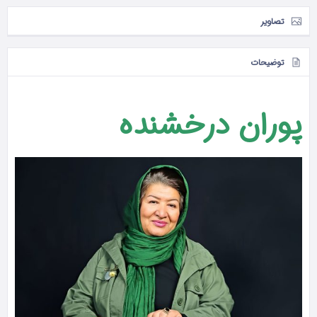
تصاویر
توضیحات
پوران درخشنده