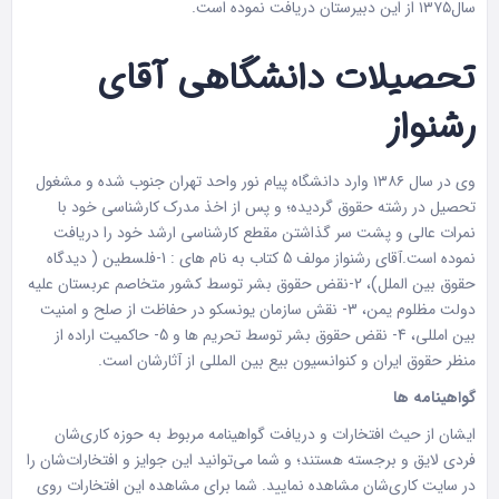
سال١٣٧۵ از این دبیرستان دریافت نموده است.
تحصیلات دانشگاهی آقای
رشنواز
وی در سال ١٣٨۶ وارد دانشگاه پیام نور واحد تهران جنوب شده و مشغول
تحصیل در رشته حقوق گردیده؛ و پس از اخذ مدرک کارشناسی خود با
نمرات عالی و پشت سر گذاشتن مقطع کارشناسی ارشد خود را دریافت
نموده است.آقای رشنواز مولف 5 کتاب به نام های : 1-فلسطین ( دیدگاه
حقوق بین الملل)، 2-نقض حقوق بشر توسط کشور متخاصم عربستان علیه
دولت مظلوم یمن، 3- نقش سازمان یونسکو در حفاظت از صلح و امنیت
بین امللی، 4- نقض حقوق بشر توسط تحریم ها و 5- حاکمیت اراده از
منظر حقوق ایران و کنوانسیون بیع بین المللی از آثارشان است.
گواهینامه ها
ایشان از حیث افتخارات و دریافت گواهینامه مربوط به حوزه کاری‌شان
فردی لایق و برجسته هستند؛ و شما می‌توانید این جوایز و افتخارات‌شان را
در سایت کاری‌شان مشاهده نمایید. شما برای مشاهده این افتخارات روی