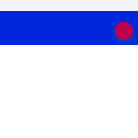
بانک برند پلتفرمی در جهت افزایش بازدید و فروش کسب و کار شماست.
همچنین می‌توانید بهترین کسب وکار های محلی و برندهای معتبر را در حوزه
های “غذا و نوشیدنی “، “خدمات زیبایی”، “پزشکی و سلامت”، “بیمه و املاک
و حقوقی” ، “خدمات خودرو”، “ورزش و سرگرمی” و… در بانک برند پیدا کنید.