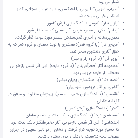
شمار می‌رود.
“سایه‌ی تنهایی”: آلبومی با آهنگسازی سید عباس سجادی که با
استقبال خوبی مواجه شد.
“راز و نیاز”: آلبومی با آهنگسازی آرش کامور.
“وطنم”: یکی از محبوب‌ترین آثار عقیلی که به خاطر شور
میهن‌پرستانه و اجرای قدرتمندش بسیار مورد توجه قرار گرفت.
“مایه‌ی ناز” (با گروه قمر): همکاری با نوید دهقان و گروه قمر که به
خلق آثاری دلنشین منجر شد.
“بوی گل” (با گروه راز و نیاز)
“مجموعه آثار “فخرآفرینان” (با گروه عارف): این اثر شامل بازخوانی
قطعاتی از عارف قزوینی بود.
“قصه وفا” (با آهنگسازی پویان بیگلر)
“گذری بر آثار فریدون شهبازیان”
“ققنوس” (با آهنگسازی حمید متبسم): پروژه‌ای متفاوت و موفق در
کارنامه عقیلی.
“کلار” (با آهنگسازی آرش کامور)
“همنشین درد” (با آهنگسازی بابک بیات و تنظیم سامان
احتشامی): این اثر شامل بازخوانی آثار خاطره‌انگیز بابک بیات بود
که بسیار مورد توجه قرار گرفت و نشان از توانایی عقیلی در اجرای
قطعات پاپ-کلاسیک با رنگ و بوی سنتی داشت.