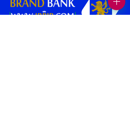
بانک برند پلتفرمی در جهت افزایش بازدید و فروش کسب و کار شماست.
همچنین می‌توانید بهترین کسب وکار های محلی و برندهای معتبر را در حوزه
های “غذا و نوشیدنی “، “خدمات زیبایی”، “پزشکی و سلامت”، “بیمه و املاک
و حقوقی” ، “خدمات خودرو”، “ورزش و سرگرمی” و… در بانک برند پیدا کنید.
صفحات برتر [ 1 ]