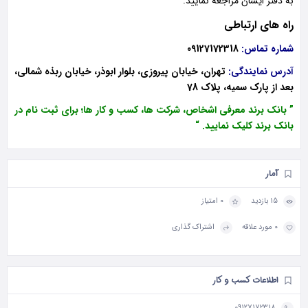
به دفتر ایشان مراجعه نمایید.
راه های ارتباطی
شماره تماس:
09127172318
آدرس نمایندگی:
تهران، خیابان پیروزی، بلوار ابوذر، خیابان ربذه شمالی،
بعد از پارک سمیه، پلاک 78
” بانک برند معرفی اشخاص، شرکت ها، کسب و کار ها؛ برای ثبت نام در
بانک برند کلیک نمایید. “
آمار
15 بازدید
0 امتیاز
0 مورد علاقه
اشتراک گذاری
اطلاعات کسب و کار
09127172318