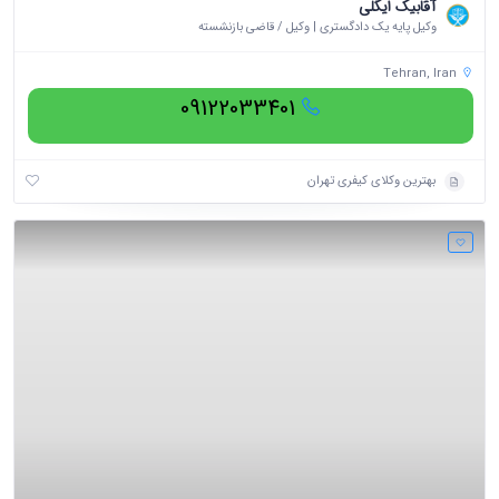
آقابیک ایگلی
وکیل پایه یک دادگستری | وکیل / قاضی بازنشسته
Tehran, Iran
09122033401
بهترین وکلای کیفری تهران