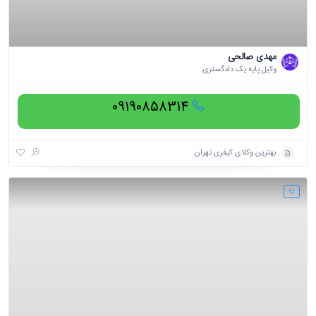
مهدی صالحی
وکیل پایه یک دادگستری
09190858314
بهترین وکلای کیفری تهران